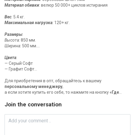
Материал обивки
: велюр 50 000+ циклов истирания
Вес
:
5.4 кг.
Максимальная нагрузка
:
120+ кг.
Размеры
:
Высота:
850 мм.
Ширина:
500 мм.
Глубина:
550 мм.
Цвета
:
— Серый Софт
— Графит Софт
— Зеленый Софт
— Синий Софт
Для приобретения в опт, обращайтесь к вашему
— Шоколад
персональному менеджеру
,
— Океан
а если хотите купить его себе, то нажмите на кнопку
«Где
купить?»
в шапке сайта и найдите свой город
Join the conversation