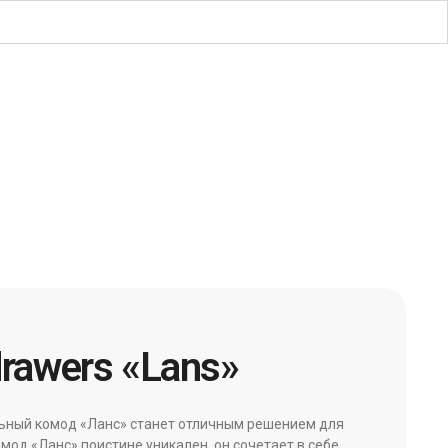
drawers «Lans»
ьный комод «Ланс» станет отличным решением для
мод «Ланс» поистине уникален, он сочетает в себе