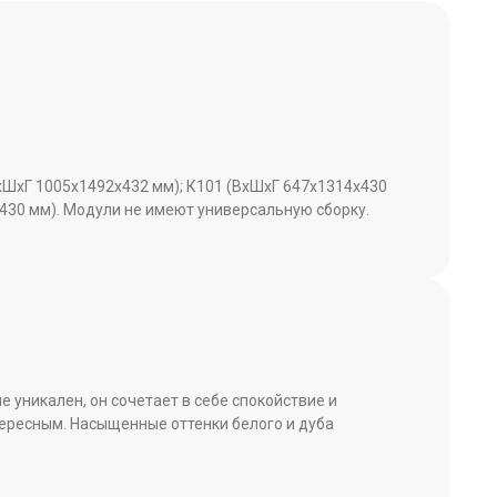
ВxШxГ 1005x1492x432 мм); К101 (ВxШxГ 647x1314x430
430 мм). Модули не имеют универсальную сборку.
уникален, он сочетает в себе спокойствие и
тересным. Насыщенные оттенки белого и дуба