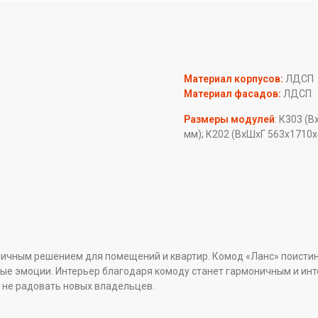
Материал корпусов:
ЛДСП
Материал фасадов:
ЛДСП
Размеры модулей
: К303 (
мм); К202 (ВxШxГ 563x1710x
ичным решением для помещений и квартир. Комод «Ланс» поистине 
ные эмоции. Интерьер благодаря комоду станет гармоничным и ин
т не радовать новых владельцев.