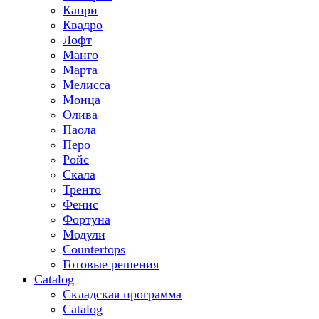
Капри
Квадро
Лофт
Манго
Марта
Мелисса
Монца
Олива
Паола
Перо
Ройс
Скала
Тренто
Фенис
Фортуна
Модули
Countertops
Готовые решения
Catalog
Складская программа
Catalog