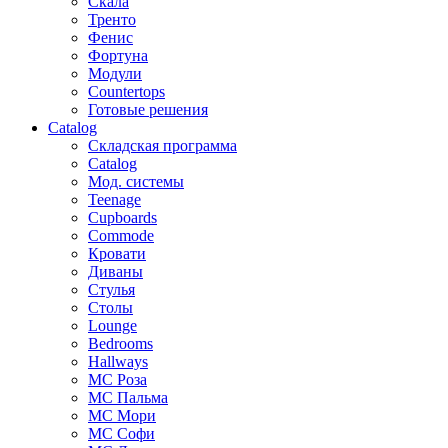
Скала
Тренто
Фенис
Фортуна
Модули
Countertops
Готовые решения
Catalog
Складская программа
Catalog
Мод. системы
Teenage
Cupboards
Commode
Кровати
Диваны
Стулья
Столы
Lounge
Bedrooms
Hallways
МС Роза
МС Пальма
МС Мори
МС Софи