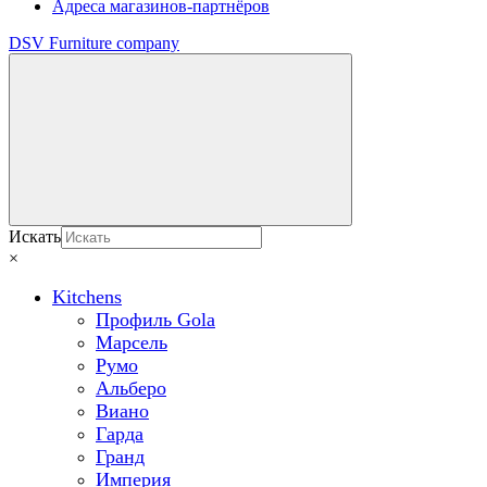
Адреса магазинов-партнёров
DSV Furniture company
Искать
×
Kitchens
Профиль Gola
Марсель
Румо
Альберо
Виано
Гарда
Гранд
Империя