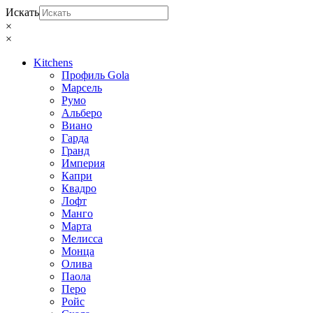
Искать
×
×
Kitchens
Профиль Gola
Марсель
Румо
Альберо
Виано
Гарда
Гранд
Империя
Капри
Квадро
Лофт
Манго
Марта
Мелисса
Монца
Олива
Паола
Перо
Ройс