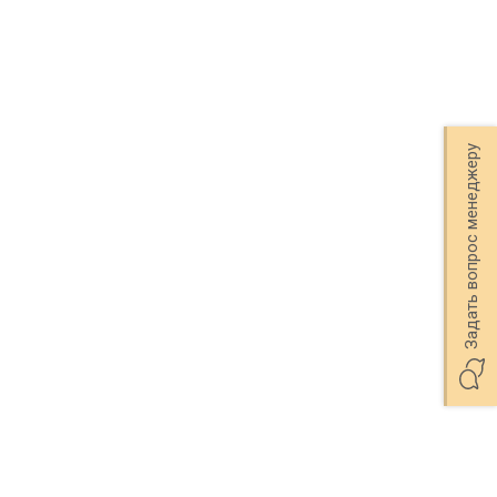
 СШК 1200.1
Задать вопрос менеджеру
 СШУ 860.1