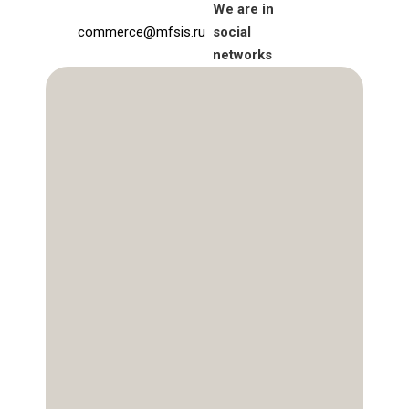
We are in
commerce@mfsis.ru
social
networks