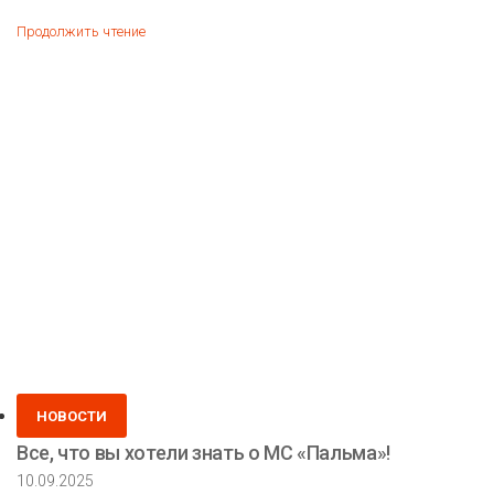
Приглашение
Продолжить чтение
на
выставку
от
ДСВ!
Posted
НОВОСТИ
in
Все, что вы хотели знать о МС «Пальма»!
10.09.2025