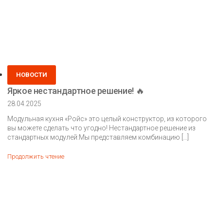
Posted
НОВОСТИ
in
Яркое нестандартное решение! 🔥
28.04.2025
Модульная кухня «Ройс» это целый конструктор, из которого
вы можете сделать что угодно! Нестандартное решение из
стандартных модулей:Мы представляем комбинацию […]
Яркое
Продолжить чтение
нестандартное
решение!
🔥