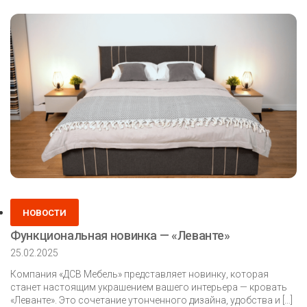
прорыв
в
покрытиях
фасадов
МДФ!
🔥
Posted
НОВОСТИ
in
Функциональная новинка — «Леванте»
25.02.2025
Компания «ДСВ Мебель» представляет новинку, которая
станет настоящим украшением вашего интерьера — кровать
«Леванте». Это сочетание утонченного дизайна, удобства и […]