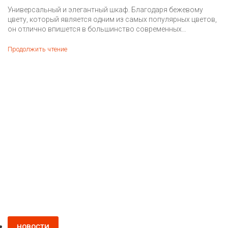
Универсальный и элегантный шкаф. Благодаря бежевому
цвету, который является одним из самых популярных цветов,
он отлично впишется в большинство современных
интерьеров. Отличительные […]
Все,
Продолжить чтение
что
вы
хотели
знать
о
МС
«Пальма»!
Posted
НОВОСТИ