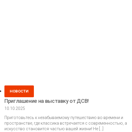
от
ДСВ
г.
Краснодар!
Posted
НОВОСТИ
in
Приглашение на выставку от ДСВ!
10.10.2025
Приготовьтесь к незабываемому путешествию во времени и
пространстве, где классика встречается с современностью, а
искусство становится частью вашей жизни! Не […]