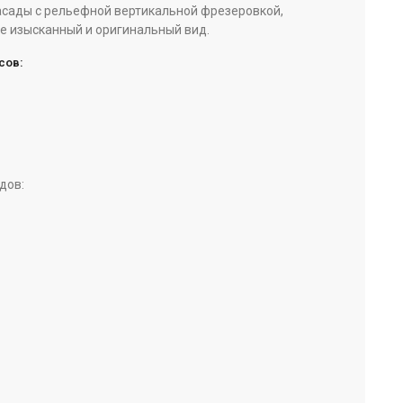
сады с рельефной вертикальной фрезеровкой,
е изысканный и оригинальный вид.
сов:
дов: