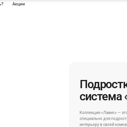
ь?
Акции
Подрост
система 
Коллекция «Лавис» — эт
специально для подростк
интерьеру в своей комна