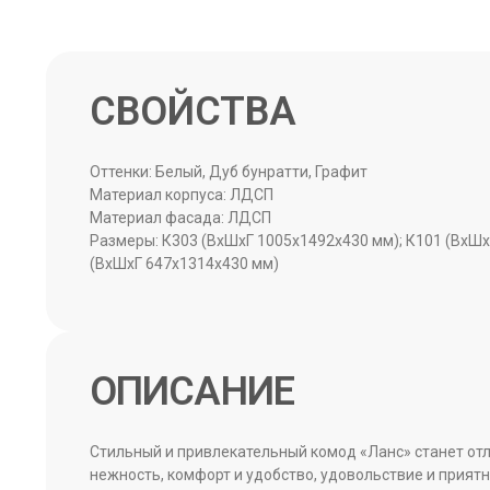
Оттенки: Белый, Дуб бунратти, Графит
Материал корпуса: ЛДСП
Материал фасада: ЛДСП
Размеры: К303 (ВxШxГ 1005x1492x430 мм); К101 (ВxШx
(ВxШxГ 647x1314x430 мм)
ОПИСАНИЕ
Стильный и привлекательный комод «Ланс» станет отл
нежность, комфорт и удобство, удовольствие и прият