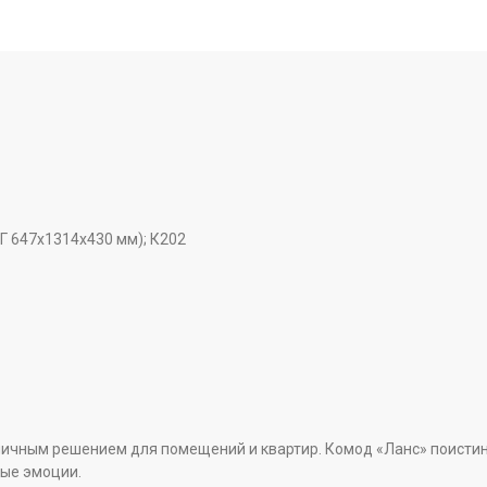
Г 647x1314x430 мм); К202
ичным решением для помещений и квартир. Комод «Ланс» поистине 
ные эмоции.