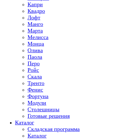
Капри
Квадро
Лофт
Манго
Марта
Мелисса
Монца
Олива
Паола
Перо
Ройс
Скала
Тренто
Фенис
Фортуна
Модули
Столешницы
Готовые решения
Каталог
Складская программа
Каталог