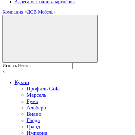
Адреса магазинов-партнёров
Компания «ДСВ Мебель»
Искать
×
Кухни
Профиль Gola
Марсель
Румо
Альберо
Виано
Гарда
Гранд
Империя