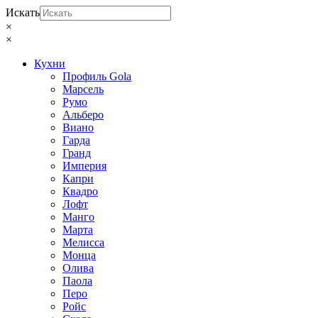
Искать
×
×
Кухни
Профиль Gola
Марсель
Румо
Альберо
Виано
Гарда
Гранд
Империя
Капри
Квадро
Лофт
Манго
Марта
Мелисса
Монца
Олива
Паола
Перо
Ройс