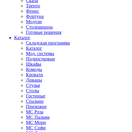
Скала
Тренто
Фенис
Фортуна
Модули
Столешницы
Готовые решения
Каталог
Складская программа
Каталог
Мод. системы
Подростковые
Шкафы
Комоды
Кровати
Диваны
Стулья
Столы
Гостиные
Спальни
Прихожие
МС Роза
МС Пальма
МС Мори
МС Софи