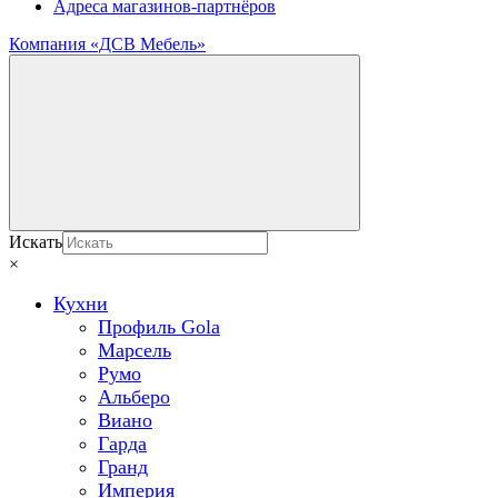
Адреса магазинов-партнёров
Компания «ДСВ Мебель»
Искать
×
Кухни
Профиль Gola
Марсель
Румо
Альберо
Виано
Гарда
Гранд
Империя