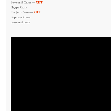
Бежевый Скин —
ХИТ
Пудра Скин
Графит Скин —
ХИТ
Горчица Скин
Бежевый софт