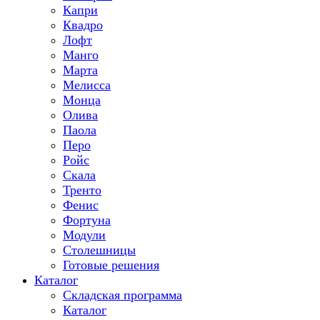
Капри
Квадро
Лофт
Манго
Марта
Мелисса
Монца
Олива
Паола
Перо
Ройс
Скала
Тренто
Фенис
Фортуна
Модули
Столешницы
Готовые решения
Каталог
Складская программа
Каталог