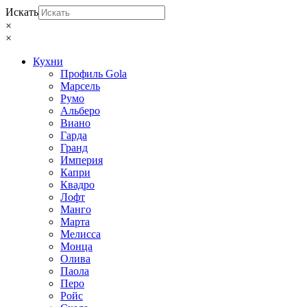
Искать
×
×
Кухни
Профиль Gola
Марсель
Румо
Альберо
Виано
Гарда
Гранд
Империя
Капри
Квадро
Лофт
Манго
Марта
Мелисса
Монца
Олива
Паола
Перо
Ройс