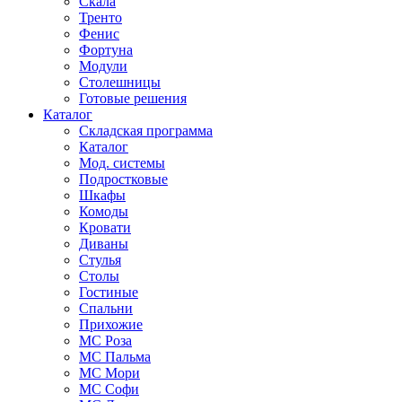
Скала
Тренто
Фенис
Фортуна
Модули
Столешницы
Готовые решения
Каталог
Складская программа
Каталог
Мод. системы
Подростковые
Шкафы
Комоды
Кровати
Диваны
Стулья
Столы
Гостиные
Спальни
Прихожие
МС Роза
МС Пальма
МС Мори
МС Софи