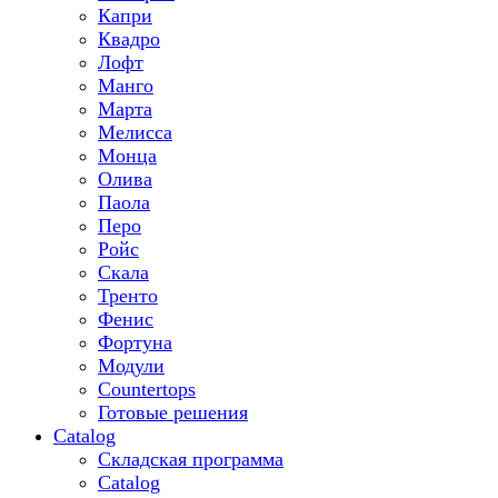
Капри
Квадро
Лофт
Манго
Марта
Мелисса
Монца
Олива
Паола
Перо
Ройс
Скала
Тренто
Фенис
Фортуна
Модули
Countertops
Готовые решения
Catalog
Складская программа
Catalog