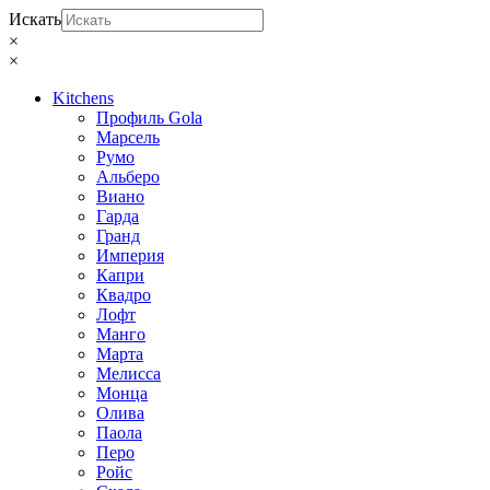
Искать
×
×
Kitchens
Профиль Gola
Марсель
Румо
Альберо
Виано
Гарда
Гранд
Империя
Капри
Квадро
Лофт
Манго
Марта
Мелисса
Монца
Олива
Паола
Перо
Ройс