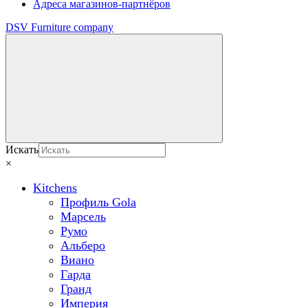
Адреса магазинов-партнёров
DSV Furniture company
Искать
×
Kitchens
Профиль Gola
Марсель
Румо
Альберо
Виано
Гарда
Гранд
Империя