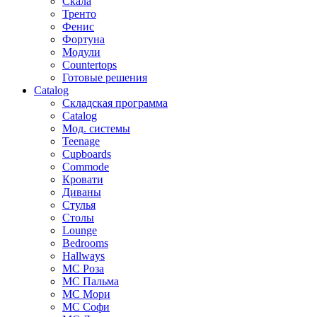
Скала
Тренто
Фенис
Фортуна
Модули
Countertops
Готовые решения
Catalog
Складская программа
Catalog
Мод. системы
Teenage
Cupboards
Commode
Кровати
Диваны
Стулья
Столы
Lounge
Bedrooms
Hallways
МС Роза
МС Пальма
МС Мори
МС Софи