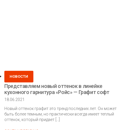
—
Графит
Posted
НОВОСТИ
in
Представляем новый оттенок в линейке
кухонного гарнитура «Ройс» — Графит софт
18.06.2021
Новый оттенок графит это тренд последних лет. Он может
быть более темным, но практически всегда имеет теплый
оттенок, который придает […]