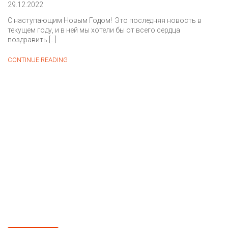
29.12.2022
С наступающим Новым Годом! Это последняя новость в
текущем году, и в ней мы хотели бы от всего сердца
поздравить […]
График
CONTINUE READING
работы
с
31.12.22
по
08.01.23