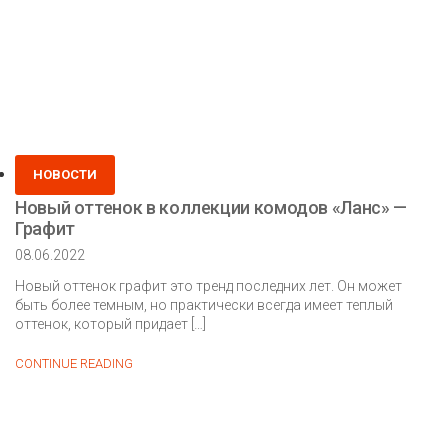
Posted
НОВОСТИ
in
Новый оттенок в коллекции комодов «Ланс» —
Графит
08.06.2022
Новый оттенок графит это тренд последних лет. Он может
быть более темным, но практически всегда имеет теплый
оттенок, который придает […]
Новый
CONTINUE READING
оттенок
в
коллекции
комодов
«Ланс»