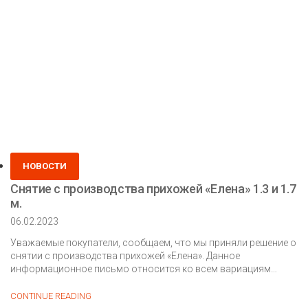
Posted
НОВОСТИ
in
Снятие с производства прихожей «Елена» 1.3 и 1.7
м.
06.02.2023
Уважаемые покупатели, сообщаем, что мы приняли решение о
снятии с производства прихожей «Елена». Данное
информационное письмо относится ко всем вариациям
коллекции […]
Снятие
CONTINUE READING
с