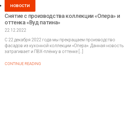
Posted
НОВОСТИ
in
Снятие с производства коллекции «Опера» и
оттенка «Вуд патина»
22.12.2022
С 22 декабря 2022 года мы прекращаем производство
фасадов из кухонной коллекции «Опера». Данная новость
затрагивает и ПВХ-плёнку в оттенке […]
Снятие
CONTINUE READING
с
производства
коллекции
«Опера»
и
оттенка
«Вуд
патина»