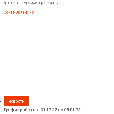
даты мы продолжим принимать […]
Снятие
CONTINUE READING
с
производства
коллекции
«Вита»
Posted
НОВОСТИ
in
График работы с 31.12.22 по 08.01.23