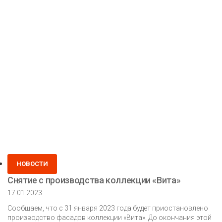
производства
прихожей
«Елена»
1.3
и
1.7
м.
Posted
НОВОСТИ
in
Снятие с производства коллекции «Вита»
17.01.2023
Сообщаем, что с 31 января 2023 года будет приостановлено
производство фасадов коллекции «Вита». До окончания этой