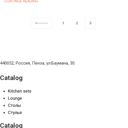
Представляем
CONTINUE READING
новый
оттенок
в
линейке
кухонного
1
2
3
гарнитура
«Ройс»
—
Графит
софт
440052, Россия, Пенза, ул.Баумана, 30.
Catalog
Kitchen sets
Lounge
Столы
Стулья
Catalog